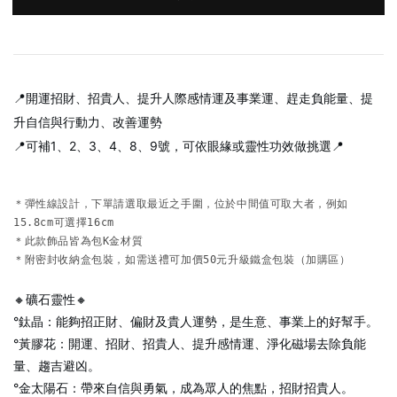
📍開運招財、招貴人、提升人際感情運及事業運、趕走負能量、提
升自信與行動力、改善運勢
📍可補1、2、3、4、8、9號，可依眼緣或靈性功效做挑選📍
＊彈性線設計，下單請選取最近之手圍，位於中間值可取大者，例如
15.8cm可選擇16cm

＊此款飾品皆為包K金材質

＊附密封收納盒包裝，如需送禮可加價50元升級鐵盒包裝（加購區）
🔸礦石靈性🔸
°鈦晶：能夠招正財、偏財及貴人運勢，是生意、事業上的好幫手。
°黃膠花：開運、招財、招貴人、提升感情運、淨化磁場去除負能
量、趨吉避凶。
°金太陽石：帶來自信與勇氣，成為眾人的焦點，招財招貴人。