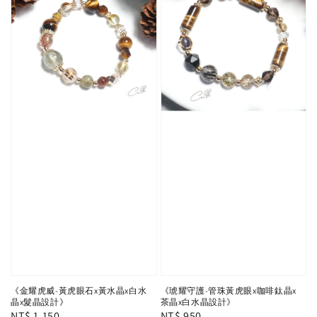
《金耀虎威-黃虎眼石x黃水晶x白水
《琥耀守護-管珠黃虎眼x咖啡鈦晶x
晶x髮晶設計》
茶晶x白水晶設計》
Regular
NT$ 1,150
Regular
NT$ 950