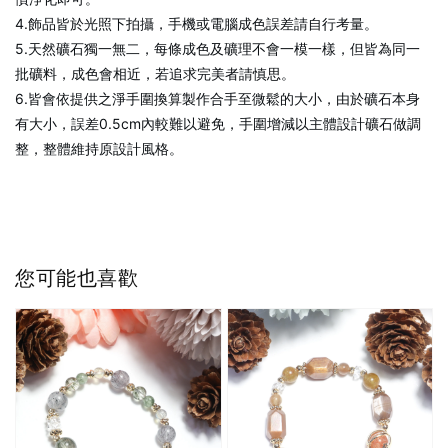
4.飾品皆於光照下拍攝，手機或電腦成色誤差請自行考量。
5.天然礦石獨一無二，每條成色及礦理不會一模一樣，但皆為同一
批礦料，成色會相近，若追求完美者請慎思。
6.皆會依提供之淨手圍換算製作合手至微鬆的大小，由於礦石本身
有大小，誤差0.5cm內較難以避免，手圍增減以主體設計礦石做調
整，整體維持原設計風格。
您可能也喜歡