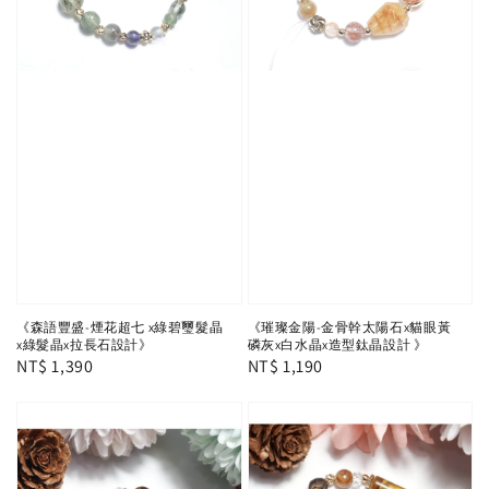
《森語豐盛-煙花超七 x綠碧璽髮晶
《璀璨金陽-金骨幹太陽石x貓眼黃
x綠髮晶x拉長石設計》
磷灰x白水晶x造型鈦晶設計 》
Regular
NT$ 1,390
Regular
NT$ 1,190
price
price