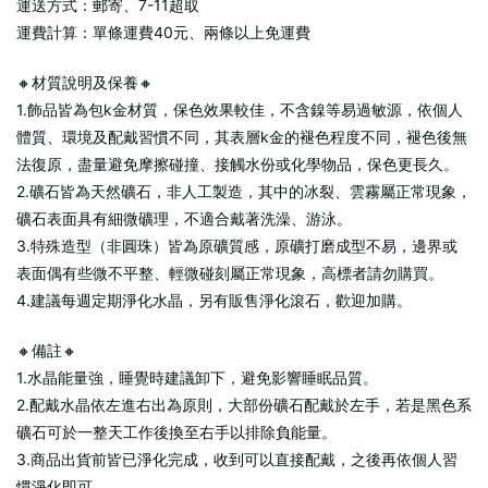
運送方式：郵寄、7-11超取
運費計算：單條運費40元、兩條以上免運費
🔸材質說明及保養🔸
1.飾品皆為包k金材質，保色效果較佳，不含鎳等易過敏源，依個人
體質、環境及配戴習慣不同，其表層k金的褪色程度不同，褪色後無
法復原，盡量避免摩擦碰撞、接觸水份或化學物品，保色更長久。
2.礦石皆為天然礦石，非人工製造，其中的冰裂、雲霧屬正常現象，
礦石表面具有細微礦理，不適合戴著洗澡、游泳。
3.特殊造型（非圓珠）皆為原礦質感，原礦打磨成型不易，邊界或
表面偶有些微不平整、輕微碰刻屬正常現象，高標者請勿購買。
4.建議每週定期淨化水晶，另有販售淨化滾石，歡迎加購。
🔸備註🔸
1.水晶能量強，睡覺時建議卸下，避免影響睡眠品質。
2.配戴水晶依左進右出為原則，大部份礦石配戴於左手，若是黑色系
礦石可於一整天工作後換至右手以排除負能量。
3.商品出貨前皆已淨化完成，收到可以直接配戴，之後再依個人習
慣淨化即可。