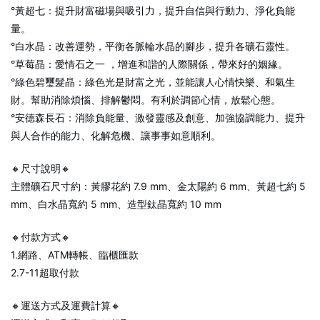
°黃超七：提升財富磁場與吸引力，提升自信與行動力、淨化負能
量。
°白水晶：改善運勢，平衡各脈輪水晶的腳步，提升各礦石靈性。
°草莓晶：愛情石之一 ，增進和諧的人際關係，帶來好的姻緣。
°綠色碧璽髮晶：綠色光是財富之光，並能讓人心情快樂、和氣生
財。幫助消除煩惱、排解鬱悶。有利於調節心情，放鬆心態。
°安德森長石：消除負能量、激發靈感及創意、加強協調能力、提升
與人合作的能力、化解危機、讓事事如意順利。
🔸尺寸說明🔸
主體礦石尺寸約：黃膠花約 7.9 mm、金太陽約 6 mm、黃超七約 5
mm、白水晶寬約 5 mm、造型鈦晶寬約 10 mm
🔸付款方式🔸
1.網路、ATM轉帳、臨櫃匯款
2.7-11超取付款
🔸運送方式及運費計算🔸