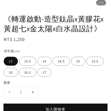
1
/5
《轉運啟動-造型鈦晶x黃膠花x
黃超七x金太陽x白水晶設計》
Regular
NT$ 1,250
price
淨手圍(cm)
13
13.5
14
14.5
15
15.5
16
16.5
17
數量
加入購物車