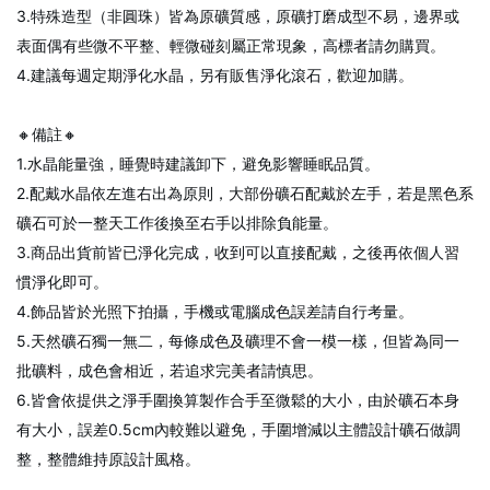
3.特殊造型（非圓珠）皆為原礦質感，原礦打磨成型不易，邊界或
表面偶有些微不平整、輕微碰刻屬正常現象，高標者請勿購買。
4.建議每週定期淨化水晶，另有販售淨化滾石，歡迎加購。
🔸備註🔸
1.水晶能量強，睡覺時建議卸下，避免影響睡眠品質。
2.配戴水晶依左進右出為原則，大部份礦石配戴於左手，若是黑色系
礦石可於一整天工作後換至右手以排除負能量。
3.商品出貨前皆已淨化完成，收到可以直接配戴，之後再依個人習
慣淨化即可。
4.飾品皆於光照下拍攝，手機或電腦成色誤差請自行考量。
5.天然礦石獨一無二，每條成色及礦理不會一模一樣，但皆為同一
批礦料，成色會相近，若追求完美者請慎思。
6.皆會依提供之淨手圍換算製作合手至微鬆的大小，由於礦石本身
有大小，誤差0.5cm內較難以避免，手圍增減以主體設計礦石做調
整，整體維持原設計風格。