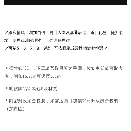
📍緩和情緒、增加自信、提升人際及溝通表達、避邪化煞、提升氣
場、使思緒清晰理性、加強理解思維
📍可補5、6、7、8、9號，可依眼緣或靈性功效做挑選📍
＊彈性線設計，下單請選取最近之手圍，位於中間值可取大
者，例如15.8cm可選擇16cm
＊此款飾品皆為包K金材質
＊附密封收納盒包裝，如需送禮可加價50元升級鐵盒包裝
（加購區）