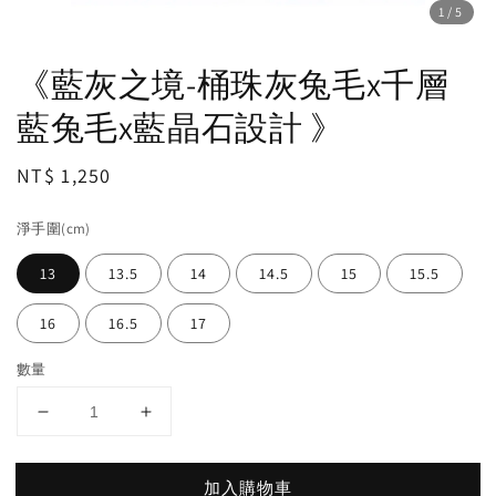
1
/5
《藍灰之境-桶珠灰兔毛x千層
藍兔毛x藍晶石設計 》
Regular
NT$ 1,250
price
淨手圍(cm)
13
13.5
14
14.5
15
15.5
16
16.5
17
數量
加入購物車