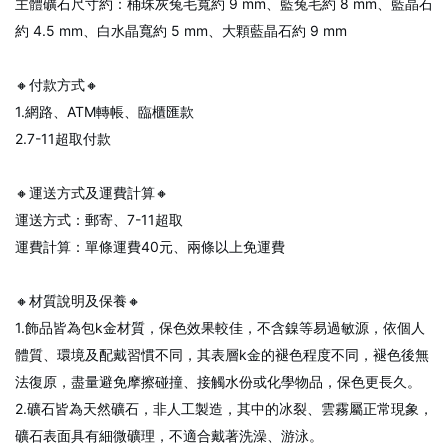
主體礦石尺寸約：桶珠灰兔毛寬約 9 mm、藍兔毛約 8 mm、藍晶石
約 4.5 mm、白水晶寬約 5 mm、大顆藍晶石約 9 mm
🔸付款方式🔸
1.網路、ATM轉帳、臨櫃匯款
2.7-11超取付款
🔸運送方式及運費計算🔸
運送方式：郵寄、7-11超取
運費計算：單條運費40元、兩條以上免運費
🔸材質說明及保養🔸
1.飾品皆為包k金材質，保色效果較佳，不含鎳等易過敏源，依個人
體質、環境及配戴習慣不同，其表層k金的褪色程度不同，褪色後無
法復原，盡量避免摩擦碰撞、接觸水份或化學物品，保色更長久。
2.礦石皆為天然礦石，非人工製造，其中的冰裂、雲霧屬正常現象，
礦石表面具有細微礦理，不適合戴著洗澡、游泳。