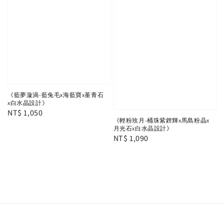
《藍夢漩渦-藍兔毛x海藍寶x堇青石
x白水晶設計》
Regular
NT$ 1,050
《輕粉玫月-桶珠紫鋰輝x馬島粉晶x
price
月光石x白水晶設計》
Regular
NT$ 1,090
price