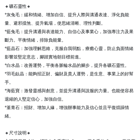
🔸礦石靈性🔸
°灰兔毛：緩和情緒、增加自信、提升人際與溝通表達、淨化負能
量、避邪擋煞、提升氣場，使思緒清晰、理性判斷。
°藍兔毛：提升溝通與表達能力、自信心及事業心，加強專注力及果
斷力。平衡情緒，排除負能量。
°藍晶石：加強理解思維，克服自我弱點，療癒心靈，防止負面情緒
影響並堅定意志，腳踏實地朝目標前進。
°白水晶：改善運勢，平衡各脈輪水晶的腳步，提升各礦石靈性。
°羽毛鈦晶：能夠招正財、偏財及貴人運勢，是生意、事業上的好幫
手。
°海藍寶：激發靈感與創意，並提升溝通與說服的力量。也能使容易
退縮的人堅定信心，加強自信。
°堇青石：招財、增加人緣，增強辦事能力及信心並且平復煩躁情
緒。
🔸尺寸說明🔸