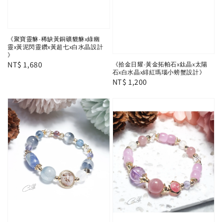
《聚寶靈貅-稀缺黃銅礦貔貅x綠幽
靈x黃泥閃靈鑽x黃超七x白水晶設計
》
Regular
NT$ 1,680
《拾金日耀-黃金拓帕石x鈦晶x太陽
石x白水晶x緋紅瑪瑙小螃蟹設計》
price
Regular
NT$ 1,200
price