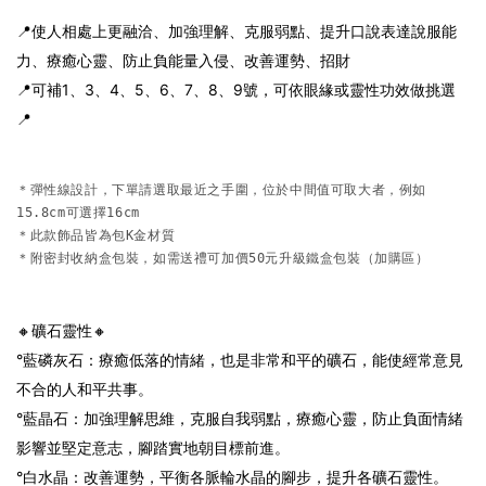
📍使人相處上更融洽、加強理解、克服弱點、提升口說表達說服能
力、療癒心靈、防止負能量入侵、改善運勢、招財
📍可補1、3、4、5、6、7、8、9號，可依眼緣或靈性功效做挑選
📍
＊彈性線設計，下單請選取最近之手圍，位於中間值可取大者，例如
15.8cm可選擇16cm

＊此款飾品皆為包K金材質

＊附密封收納盒包裝，如需送禮可加價50元升級鐵盒包裝（加購區）
🔸礦石靈性🔸
°藍磷灰石：療癒低落的情緒，也是非常和平的礦石，能使經常意見
不合的人和平共事。
°藍晶石：加強理解思維，克服自我弱點，療癒心靈，防止負面情緒
影響並堅定意志，腳踏實地朝目標前進。
°白水晶：改善運勢，平衡各脈輪水晶的腳步，提升各礦石靈性。