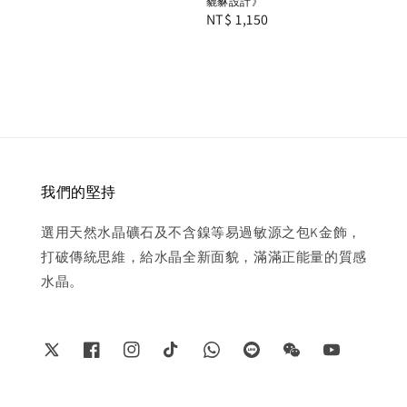
貔貅設計》
Regular
NT$ 1,150
price
我們的堅持
選用天然水晶礦石及不含鎳等易過敏源之包K金飾，
打破傳統思維，給水晶全新面貌，滿滿正能量的質感
水晶。