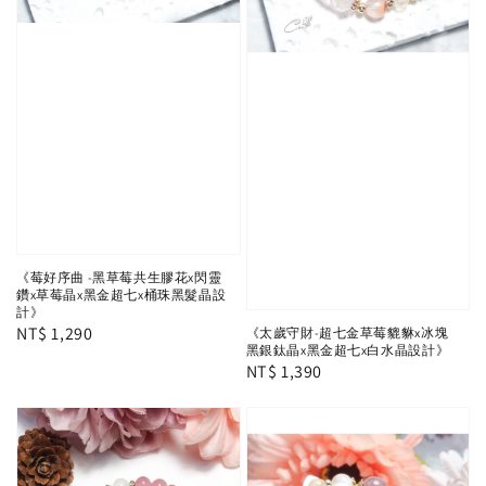
《莓好序曲 -黑草莓共生膠花x閃靈
鑽x草莓晶x黑金超七x桶珠黑髮晶設
計》
Regular
NT$ 1,290
《太歲守財-超七金草莓貔貅x冰塊
黑銀鈦晶x黑金超七x白水晶設計》
price
Regular
NT$ 1,390
price