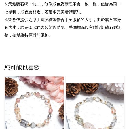
5.天然礦石獨一無二，每條成色及礦理不會一模一樣，但皆為同一
批礦料，成色會相近，若追求完美者請慎思。
6.皆會依提供之淨手圍換算製作合手至微鬆的大小，由於礦石本身
有大小，誤差0.5cm內較難以避免，手圍增減以主體設計礦石做調
整，整體維持原設計風格。
您可能也喜歡