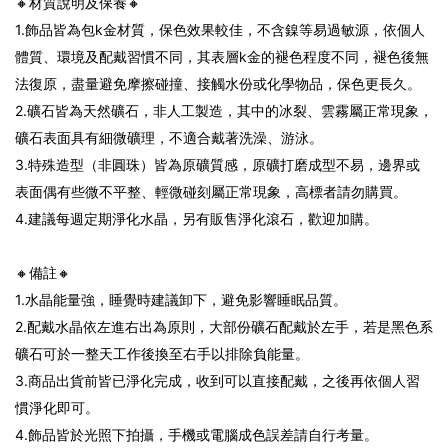
🔸材質說明及保養🔸
1.飾品皆為包k金材質，保色效果較佳，不含鎳等易過敏源，依個人
體質、環境及配戴習慣不同，其表層k金的褪色程度不同，褪色後無
法復原，盡量避免摩擦碰撞、接觸水份或化學物品，保色更長久。
2.礦石皆為天然礦石，非人工製造，其中的冰裂、雲霧屬正常現象，
礦石表面具有細微礦理，不適合戴著洗澡、游泳。
3.特殊造型（非圓珠）皆為原礦質感，原礦打磨成型不易，邊界或
表面偶有些微不平整、輕微碰刻屬正常現象，高標者請勿購買。
4.建議每週定期淨化水晶，另有販售淨化滾石，歡迎加購。
🔸備註🔸
1.水晶能量強，睡覺時建議卸下，避免影響睡眠品質。
2.配戴水晶依左進右出為原則，大部份礦石配戴於左手，若是黑色系
礦石可於一整天工作後換至右手以排除負能量。
3.商品出貨前皆已淨化完成，收到可以直接配戴，之後再依個人習
慣淨化即可。
4.飾品皆於光照下拍攝，手機或電腦成色誤差請自行考量。