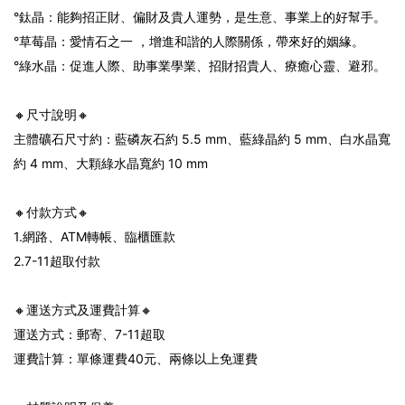
°鈦晶：能夠招正財、偏財及貴人運勢，是生意、事業上的好幫手。
°草莓晶：愛情石之一 ，增進和諧的人際關係，帶來好的姻緣。
°綠水晶：促進人際、助事業學業、招財招貴人、療癒心靈、避邪。
🔸尺寸說明🔸
主體礦石尺寸約：藍磷灰石約 5.5 mm、藍綠晶約 5 mm、白水晶寬
約 4 mm、大顆綠水晶寬約 10 mm
🔸付款方式🔸
1.網路、ATM轉帳、臨櫃匯款
2.7-11超取付款
🔸運送方式及運費計算🔸
運送方式：郵寄、7-11超取
運費計算：單條運費40元、兩條以上免運費