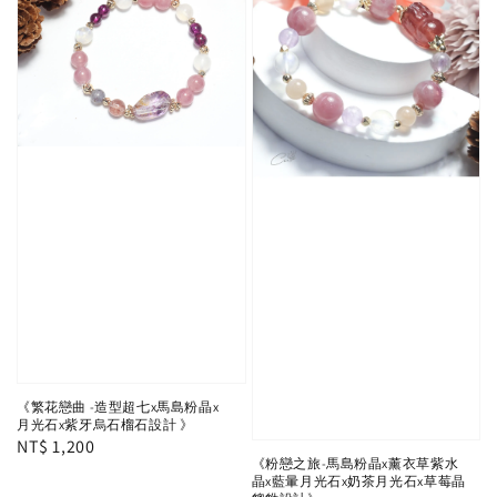
《繁花戀曲 -造型超七x馬島粉晶x
月光石x紫牙烏石榴石設計 》
Regular
NT$ 1,200
《粉戀之旅-馬島粉晶x薰衣草紫水
price
晶x藍暈月光石x奶茶月光石x草莓晶