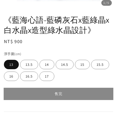
1
/5
《藍海心語-藍磷灰石x藍綠晶x
白水晶x造型綠水晶設計》
Regular
NT$ 900
售完
price
淨手圍(cm)
13
13.5
14
14.5
15
15.5
16
16.5
17
售完