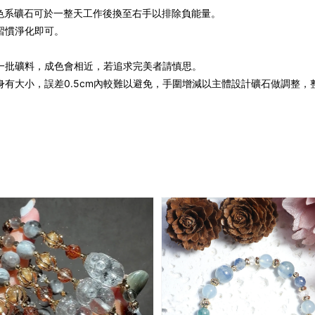
色系礦石可於一整天工作後換至右手以排除負能量。
習慣淨化即可。
一批礦料，成色會相近，若追求完美者請慎思。
身有大小，誤差0.5cm內較難以避免，手圍增減以主體設計礦石做調整，