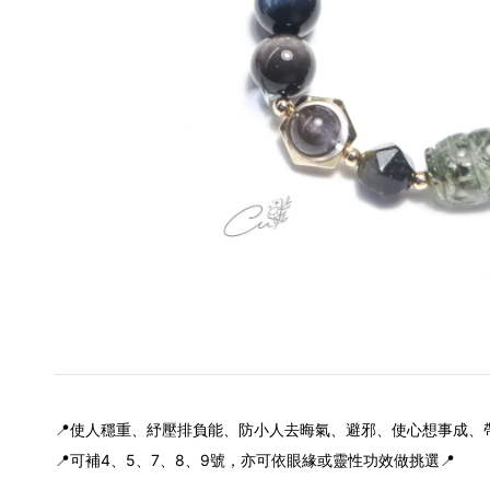
📍使人穩重、紓壓排負能、防小人去晦氣、避邪、使心想事成、
📍可補4、5、7、8、9號，亦可依眼緣或靈性功效做挑選📍