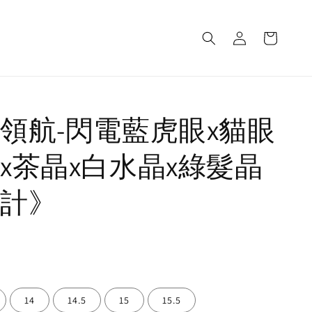
領航-閃電藍虎眼x貓眼
x茶晶x白水晶x綠髮晶
計》
售完
14
14.5
15
15.5