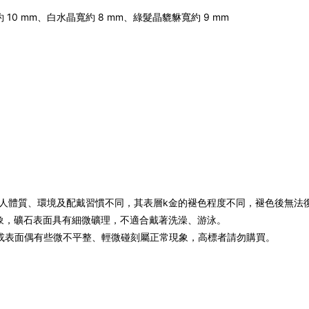
10 mm、白水晶寬約 8 mm、綠髮晶貔貅寬約 9 mm
個人體質、環境及配戴習慣不同，其表層k金的褪色程度不同，褪色後無
象，礦石表面具有細微礦理，不適合戴著洗澡、游泳。
界或表面偶有些微不平整、輕微碰刻屬正常現象，高標者請勿購買。