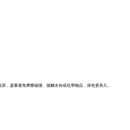
法復原，盡量避免摩擦碰撞、接觸水份或化學物品，保色更長久。