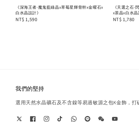
《深海王者-魔鬼藍綠晶x草莓星輝骨幹x金曜石x
《天選之石-
白水晶設計》
x茶晶x白水
Regular
NT$ 1,590
Regular
NT$ 1,780
price
price
我們的堅持
選用天然水晶礦石及不含鎳等易過敏源之包K金飾，打