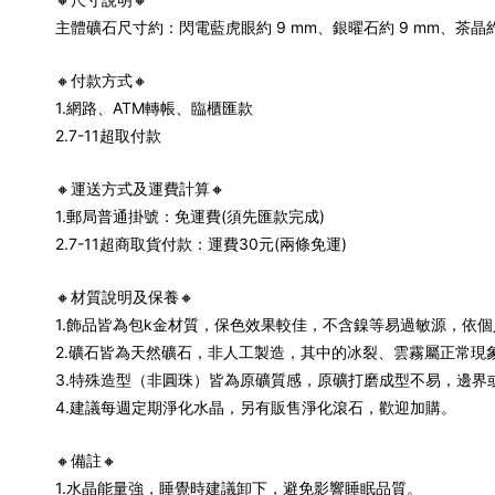
主體礦石尺寸約：閃電藍虎眼約 9 mm、銀曜石約 9 mm、茶晶約 
🔸付款方式🔸
1.網路、ATM轉帳、臨櫃匯款
2.7-11超取付款
🔸運送方式及運費計算🔸
1.郵局普通掛號：免運費(須先匯款完成)
2.7-11超商取貨付款：運費30元(兩條免運)
🔸材質說明及保養🔸
1.飾品皆為包k金材質，保色效果較佳，不含鎳等易過敏源，依
2.礦石皆為天然礦石，非人工製造，其中的冰裂、雲霧屬正常現
3.特殊造型（非圓珠）皆為原礦質感，原礦打磨成型不易，邊
4.建議每週定期淨化水晶，另有販售淨化滾石，歡迎加購。
🔸備註🔸
1.水晶能量強，睡覺時建議卸下，避免影響睡眠品質。