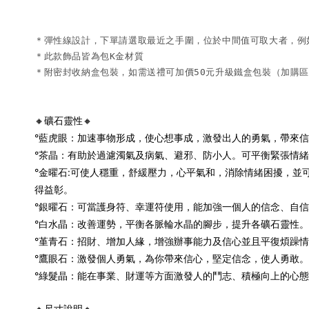
＊彈性線設計，下單請選取最近之手圍，位於中間值可取大者，例如15
＊此款飾品皆為包K金材質

🔸礦石靈性🔸
°藍虎眼：加速事物形成，使心想事成，激發出人的勇氣，帶來
°茶晶：有助於過濾濁氣及病氣、避邪、防小人。可平衡緊張情
°金曜石:可使人穩重，舒緩壓力，心平氣和，消除情緒困擾，
得益彰。
°銀曜石：可當護身符、幸運符使用，能加強一個人的信念、自
°白水晶：改善運勢，平衡各脈輪水晶的腳步，提升各礦石靈性。
°堇青石：招財、增加人緣，增強辦事能力及信心並且平復煩躁
°鷹眼石：激發個人勇氣，為你帶來信心，堅定信念，使人勇敢
°綠髮晶：能在事業、財運等方面激發人的鬥志、積極向上的心
🔸尺寸說明🔸