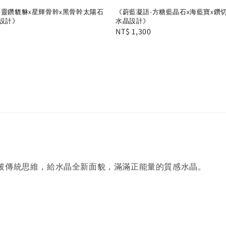
閃靈鑽貔貅x星輝骨幹x黑骨幹太陽石
《蔚藍凝語-方糖藍晶石x海藍寶x鑽
晶設計》
水晶設計》
Regular
NT$ 1,300
price
破傳統思維，給水晶全新面貌，滿滿正能量的質感水晶。