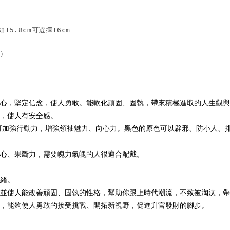
.8cm可選擇16cm

信心，堅定信念，使人勇敢。能軟化頑固、固執，帶來積極進取的人生觀
緒，使人有安全感。
並可加強行動力，增強領袖魅力、向心力。黑色的原色可以辟邪、防小人、
信心、果斷力，需要魄力氣魄的人很適合配戴。
情緒。
。並使人能改善頑固、固執的性格，幫助你跟上時代潮流，不致被淘汰，
態，能夠使人勇敢的接受挑戰、開拓新視野，促進升官發財的腳步。