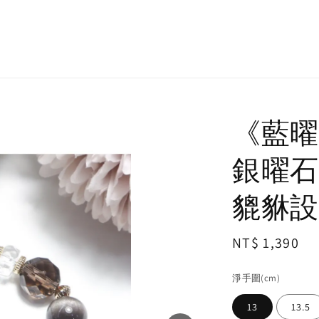
《藍曜
銀曜石
貔貅設
Regular
NT$ 1,390
price
淨手圍(cm)
13
13.5