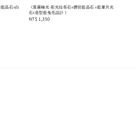
切藍晶石x白
《晨霧極光-彩光拉長石x鑽切藍晶石 x藍暈月光
石x造型藍兔毛設計 》
Regular
NT$ 1,350
price