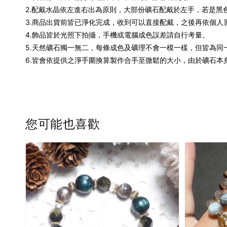
2.配戴水晶依左進右出為原則，大部份礦石配戴於左手，若是黑
3.商品出貨前皆已淨化完成，收到可以直接配戴，之後再依個人
4.飾品皆於光照下拍攝，手機或電腦成色誤差請自行考量。
5.天然礦石獨一無二，每條成色及礦理不會一模一樣，但皆為同
6.皆會依提供之淨手圍換算製作合手至微鬆的大小，由於礦石本
您可能也喜歡