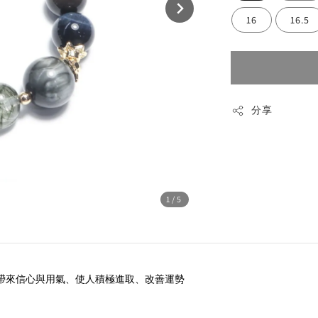
16
16.5
分享
1
/5
帶來信心與用氣、使人積極進取、改善運勢