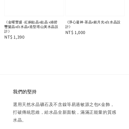
《金曜豐盛 -紅銅鈦晶x鈦晶 x綠碧
《淨心凝神-茶晶x銀月光x白水晶設
璽髮晶x白水晶x造型塔山黃水晶設
計》
計》
Regular
NT$ 1,000
Regular
NT$ 1,390
price
price
我們的堅持
選用天然水晶礦石及不含鎳等易過敏源之包K金飾，
打破傳統思維，給水晶全新面貌，滿滿正能量的質感
水晶。