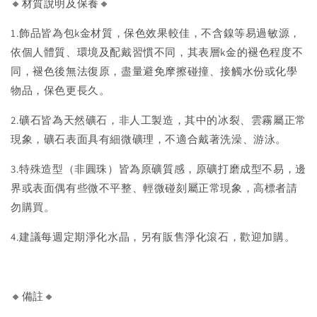
🔸材質說明及保養🔸
1.飾品皆為包k金材質，保色效果較佳，不含鎳等易過敏源，
依個人體質、環境及配戴習慣不同，其表層k金的褪色程度不
同，褪色後無法復原，盡量避免摩擦碰撞、接觸水份或化學
物品，保色更長久。
2.礦石皆為天然礦石，非人工製造，其中的冰裂、雲霧屬正常
現象，礦石表面具有細微礦理，不適合戴著洗澡、游泳。
3.特殊造型（非圓珠）皆為原礦質感，原礦打磨成型不易，邊
界或表面偶有些微不平整、輕微碰刻屬正常現象，高標者請
勿購買。
4.建議每週定期淨化水晶，另有販售淨化滾石，歡迎加購。
🔸備註🔸