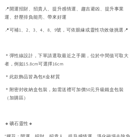
📍開運招財、招貴人、提升感情運、趨吉避凶、提升事業
運、舒壓排負能亮、帶來好運
📍可補1、2、3、4、8、9號，可依眼緣或靈性功效做挑選📍
＊彈性線設計，下單請選取最近之手圍，位於中間值可取大
者，例如15.8cm可選擇16cm
＊此款飾品皆為包K金材質
＊附密封收納盒包裝，如需送禮可加價50元升級鐵盒包裝
（加購區）
🔸礦石靈性🔸
°膠花：開運、招財、招貴人、提升感情運、淨化磁場去除負