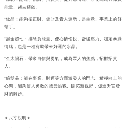
能量、趨吉避凶。
°鈦晶：能夠招正財、偏財及貴人運勢，是生意、事業上的好
幫手。
°黑金超七：排除負能量、使心情愉悅、舒緩壓力、穩定暴躁
情緒，也是一種有助帶來好運的水晶。
°金太陽石：帶來自信與勇氣，成為眾人的焦點，招財招貴
人。
°綠髮晶：能在事業、財運等方面激發人的鬥志、積極向上的
心態，能夠使人勇敢的接受挑戰、開拓新視野，促進升官發
財的腳步。
🔸尺寸說明🔸