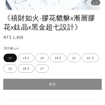
1
/5
《禧財如火-膠花貔貅x漸層膠
花x鈦晶x黑金超七設計》
Regular
NT$ 1,450
售完
price
淨手圍(cm)
13
13.5
14
14.5
15
15..5
16
16.5
17
售完