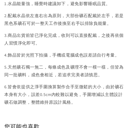
1.水晶能量強，睡覺時建議卸下，避免影響睡眠品質。
2.配戴水晶依左進右出為原則，大部份礦石配戴於左手，若是
黑色系礦石可於一整天工作後換至右手以排除負能量。
3.商品出貨前皆已淨化完成，收到可以直接配戴，之後再依個
人習慣淨化即可。
4.飾品皆於光照下拍攝，手機或電腦成色誤差請自行考量。
5.天然礦石獨一無二，每條成色及礦理不會一模一樣，但皆為
同一批礦料，成色會相近，若追求完美者請慎思。
6.皆會依提供之淨手圍換算製作合手至微鬆的大小，由於礦石
本身有大小，誤差0.5cm內較難以避免，手圍增減以主體設計
礦石做調整，整體維持原設計風格。
您可能也喜歡