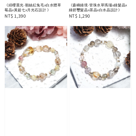
《緋櫻晨光-順絲紅兔毛x白水體草
《森嶼綠境-管珠水草瑪瑙x綠髮晶x
莓晶x黃超七x月光石設計 》
綠碧璽髮晶x茶晶x白水晶設計》
Regular
NT$ 1,390
Regular
NT$ 1,290
price
price