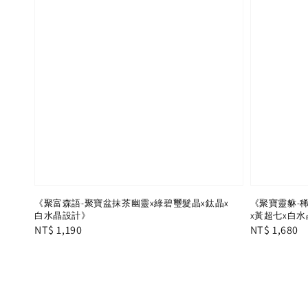
《聚富森語-聚寶盆抹茶幽靈x綠碧璽髮晶x鈦晶x
《聚寶靈貅-
白水晶設計》
x黃超七x白水
Regular
NT$ 1,190
Regular
NT$ 1,680
price
price