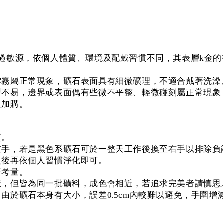
易過敏源，依個人體質、環境及配戴習慣不同，其表層k金
雲霧屬正常現象，礦石表面具有細微礦理，不適合戴著洗澡
型不易，邊界或表面偶有些微不平整、輕微碰刻屬正常現象
迎加購。
質。
左手，若是黑色系礦石可於一整天工作後換至右手以排除負
之後再依個人習慣淨化即可。
行考量。
樣，但皆為同一批礦料，成色會相近，若追求完美者請慎思
，由於礦石本身有大小，誤差0.5cm內較難以避免，手圍