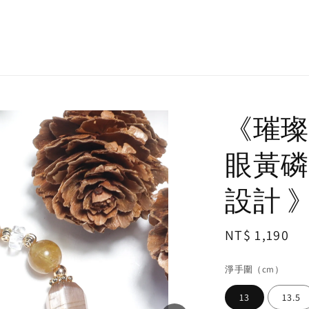
《璀璨
眼黃磷
設計 
Regular
NT$ 1,190
price
淨手圍（cm）
13
13.5