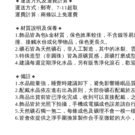
🔸運送方式及運費計算🔸
運送方式 : 郵寄、7-11超取
運費計算 : 兩條以上免運費
🔸材質說明及保養🔸
1.飾品皆為包k金材質，保色效果較佳，不含鎳等
撞、接觸水份或化學物品，保色更長久。
2.礦石皆為天然礦石，非人工製造，其中的冰裂、
3.特殊造型（非圓珠）皆為原礦質感，原礦打磨成
4.建議每週定期淨化水晶，另有販售淨化滾石，歡
🔸備註🔸
1.水晶能量強，睡覺時建議卸下，避免影響睡眠品
2.配戴水晶依左進右出為原則，大部份礦石配戴於
3.商品出貨前皆已淨化完成，收到可以直接配戴，
4.飾品皆於光照下拍攝，手機或電腦成色誤差請自
5.天然礦石獨一無二，每條成色及礦理不會一模一
6.皆會依提供之淨手圍換算製作合手至微鬆的大小