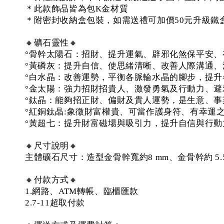
＊此款飾品皆為包K金材質
＊附密封收納盒包裝，如需送禮可加價50元升級鐵
🔸礦石靈性🔸
°骨幹太陽石：招財、提升運氣、辟邪化煞保平安
°黃磷灰：提升自信、使思緒清晰、改善人際溝通、
°白水晶：改善運勢，平衡各脈輪水晶的腳步，提升
°金太陽：強力招財招貴人、激發勇氣及行動力、
°鈦晶：能夠招正財、偏財及貴人運勢，是生意、事
°紅銅鈦晶:象徵財富權貴、可當作護身符、有幸運
°黃超七：提升財富磁場與吸引力，提升自信與行動
🔸尺寸說明🔸
主體礦石尺寸：造型金骨幹寬約8 mm、金骨幹約 5.5 
🔸付款方式🔸
1.網路、ATM轉帳、臨櫃匯款
2.7-11超取付款