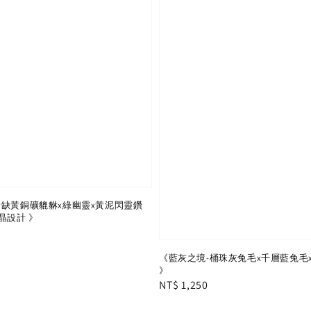
稀缺黃銅礦貔貅x綠幽靈x黃泥閃靈鑽
晶設計 》
《藍灰之境-桶珠灰兔毛x千層藍兔毛
》
Regular
NT$ 1,250
price