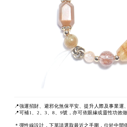
📍強運招財、避邪化煞保平安、提升人際及事業運
📍可補1、2、3、8、9號，亦可依眼緣或靈性功效做
＊彈性線設計，下單請選取最近之手圍，位於中間值可取