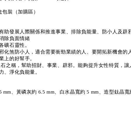
盒包裝（加購區）
、有助發展人際關係和推進事業、排除負能量、防小人及辟
消除負面情緒
各礦石靈性。
避邪化煞防小人，適合需要衝勁業績的人、要開拓新機會的
業上的好幫手。
之石之稱，幫助招財、事業、辟邪。能夠提升女性特質，
力、淨化負能量。
mm、黃磷灰約 6.5 mm、白水晶寬約 5 mm、造型鈦晶寬約1