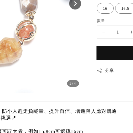
16
16.5
數量
分享
1
/4
、防小人趕走負能量、提升自信、增進與人應對溝通
挑選📍
大者，例如15.8cm可選擇16cm