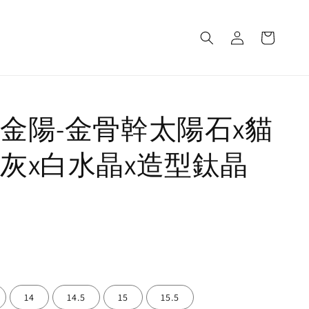
金陽-金骨幹太陽石x貓
灰x白水晶x造型鈦晶
》
14
14.5
15
15.5