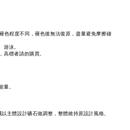
的褪色程度不同，褪色後無法復原，盡量避免摩擦碰
、游泳。
，高標者請勿購買。
能量。
。
增減以主體設計礦石做調整，整體維持原設計風格。