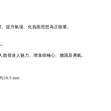
邪、提升氣場、化負面思想為正能量。
人。
讓人散發迷人魅力。增進積極心、膽識及勇氣。
0.5 mm