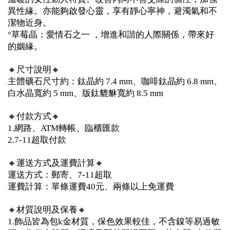
異性緣。亦能夠啟發心靈，享有靜心寧神，避濁氣和不
潔物近身。
°草莓晶：愛情石之一 ，增進和諧的人際關係，帶來好
的姻緣。
🔸尺寸說明🔸
主體礦石尺寸約：鈦晶約 7.4 mm、咖啡鈦晶約 6.8 mm、
白水晶寬約 5 mm、版鈦貔貅寬約 8.5 mm
🔸付款方式🔸
1.網路、ATM轉帳、臨櫃匯款
2.7-11超取付款
🔸運送方式及運費計算🔸
運送方式：郵寄、7-11超取
運費計算：單條運費40元、兩條以上免運費
🔸材質說明及保養🔸
1.飾品皆為包k金材質，保色效果較佳，不含鎳等易過敏