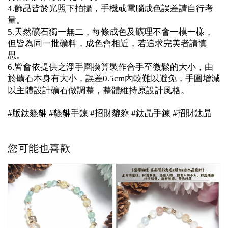
4.飾品皆於光照下拍攝，手機或電腦成色誤差請自行考
量。
5.天然礦石獨一無二，每條成色及礦理不會一模一樣，
但皆為同一批礦料，成色會相近，若追求完美者請慎
思。
6.皆會依提供之淨手圍換算製作合手至微鬆的大小，由
於礦石本身有大小，誤差0.5cm內較難以避免，手圍增減
以主體設計礦石做調整，整體維持原設計風格。
#版鈦貔貅 #貔貅手鍊 #招財貔貅 #鈦晶手鍊 #招財鈦晶
您可能也喜歡