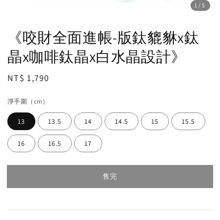
1
/5
《咬財全面進帳-版鈦貔貅x鈦
晶x咖啡鈦晶x白水晶設計》
Regular
NT$ 1,790
售完
price
淨手圍（cm）
13
13.5
14
14.5
15
15.5
16
16.5
17
售完