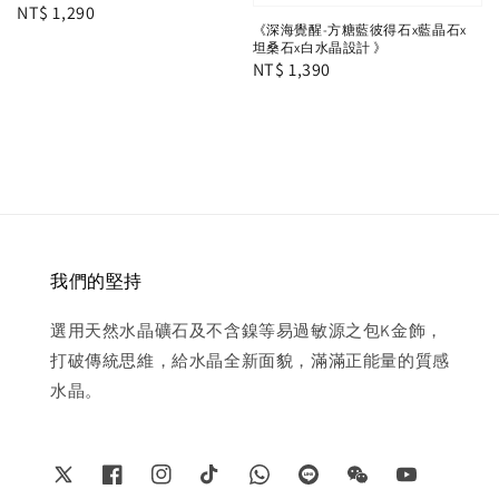
Regular
NT$ 1,290
《深海覺醒-方糖藍彼得石x藍晶石x
price
坦桑石x白水晶設計 》
Regular
NT$ 1,390
price
我們的堅持
選用天然水晶礦石及不含鎳等易過敏源之包K金飾，
打破傳統思維，給水晶全新面貌，滿滿正能量的質感
水晶。