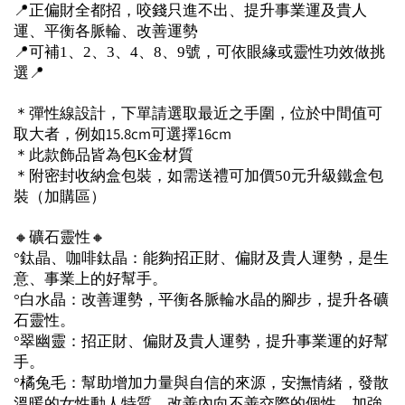
📍正偏財全都招，咬錢只進不出、提升事業運及貴人
運、平衡各脈輪、改善運勢
📍可補1、2、3、4、8、9號，可依眼緣或靈性功效做挑
選📍
＊彈性線設計，下單請選取最近之手圍，位於中間值可
取大者，例如15.8cm可選擇16cm
＊此款飾品皆為包K金材質
＊附密封收納盒包裝，如需送禮可加價50元升級鐵盒包
裝（加購區）
🔸礦石靈性🔸
°鈦晶、咖啡鈦晶：能夠招正財、偏財及貴人運勢，是生
意、事業上的好幫手。
°白水晶：改善運勢，平衡各脈輪水晶的腳步，提升各礦
石靈性。
°翠幽靈：招正財、偏財及貴人運勢，提升事業運的好幫
手。
°橘兔毛：幫助增加力量與自信的來源，安撫情緒，發散
溫暖的女性動人特質。改善內向不善交際的個性，加強