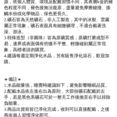
源，依個人體質、環境及配戴習慣不同，其表層k金的褪
色程度不同，褪色後無法復原，盡量避免摩擦碰撞、接
觸水份或化學物品，保色更長久。
2.礦石皆為天然礦石，非人工製造，其中的冰裂、雲霧
屬正常現象，礦石表面具有細微礦理，不適合戴著洗
澡、游泳。
3.特殊造型（非圓珠）皆為原礦質感，原礦打磨成型不
易，邊界或表面偶有些微不平整、輕微碰刻屬正常現
象，高標者請勿購買。
4.建議每週定期淨化水晶，另有販售淨化滾石，歡迎加
購。
🔸備註🔸
1.水晶能量強，睡覺時建議卸下，避免影響睡眠品質。
2.配戴水晶依左進右出為原則，大部份礦石配戴於左
手，若是黑色系礦石可於一整天工作後換至右手以排除
負能量。
3.商品出貨前皆已淨化完成，收到可以直接配戴，之後
再依個人習慣淨化即可。