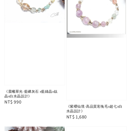
《晨曦翠光-藍磷灰石 x藍綠晶x鈦
晶x白水晶設計》
Regular
NT$ 990
《紫櫻仙境-高品質彩兔毛x超七x白
price
水晶設計》
Regular
NT$ 1,680
price