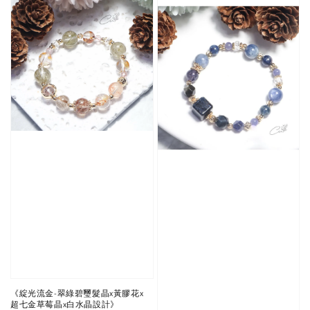
《綻光流金-翠綠碧璽髮晶x黃膠花x
超七金草莓晶x白水晶設計》