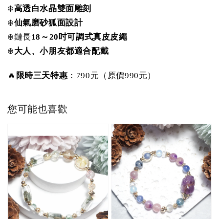
❄️
高透白水晶雙面雕刻
❄️
仙氣磨砂狐面設計
❄️鏈長
18～20吋可調式真皮皮繩
❄️
大人、小朋友都適合配戴
🔥
限時三天特惠
：790元（原價990元）
您可能也喜歡