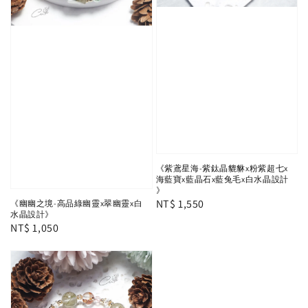
《紫鳶星海-紫鈦晶貔貅x粉紫超七x
海藍寶x藍晶石x藍兔毛x白水晶設計
》
Regular
NT$ 1,550
《幽幽之境-高品綠幽靈x翠幽靈x白
水晶設計》
price
Regular
NT$ 1,050
price