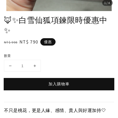
1
/4
🦊✨白雪仙狐項鍊限時優惠中
✨
Regular
Sale
NT$ 790
優惠
NT$ 998
price
price
數量
加入購物車
不只是桃花，更是人緣、感情、貴人與好運加持🤍