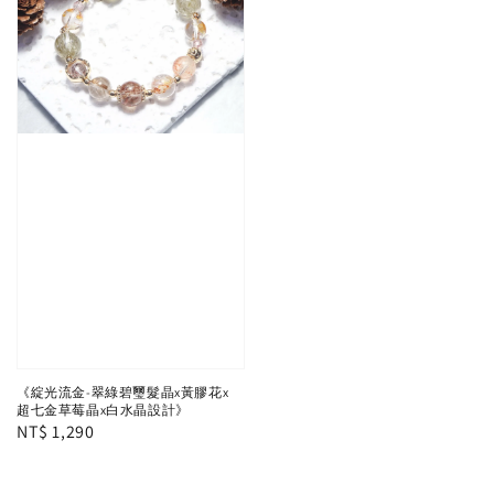
《綻光流金-翠綠碧璽髮晶x黃膠花x
超七金草莓晶x白水晶設計》
Regular
NT$ 1,290
price