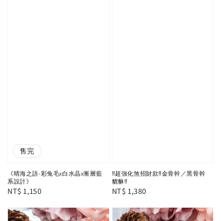
售完
《晴海之語-彩兔毛x白水晶x漸層藍
‼️超強化煞招財款‼️金骨幹／黑骨幹
系設計》
貔貅‼️
Regular
NT$ 1,150
Regular
NT$ 1,380
price
price