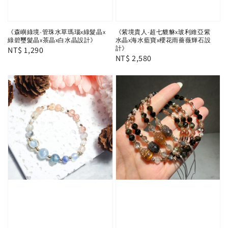
《森嶼綠境-管珠水草瑪瑙x綠髮晶x
《紫境貴人-超七貔貅x玻利維亞紫
綠碧璽髮晶x茶晶x白水晶設計》
水晶x海水藍寶x櫻花雨薔薇輝石設
計》
Regular
NT$ 1,290
Regular
NT$ 2,580
price
price