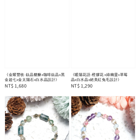
《金耀豐收-鈦晶貔貅x咖啡鈦晶x黑
《暖陽花語-橙膠花 x綠幽靈x草莓
金超七x金太陽石x白水晶設計》
晶x白水晶x絕美紅兔毛設計》
Regular
NT$ 1,680
Regular
NT$ 1,290
price
price