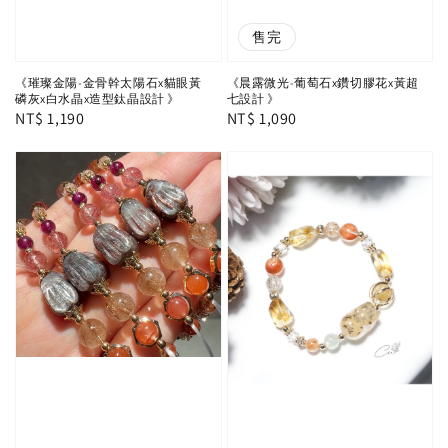
售完
《璀璨金陽-金骨幹太陽石x貓眼黃
《晨露微光-葡萄石x鑽切膠花x黃超
磷灰x白水晶x造型鈦晶設計 》
七設計 》
Regular
NT$ 1,190
Regular
NT$ 1,090
price
price