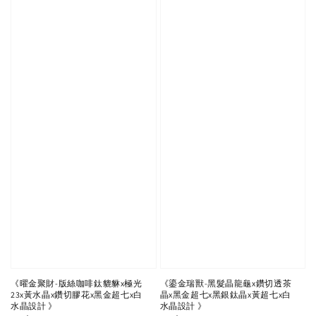
《曜金聚財-版絲咖啡鈦貔貅x極光
《鎏金瑞獸-黑髮晶龍龜x鑽切透茶
23x黃水晶x鑽切膠花x黑金超七x白
晶x黑金超七x黑銀鈦晶x黃超七x白
水晶設計 》
水晶設計 》