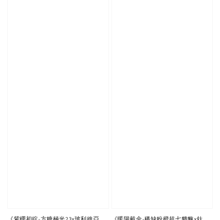
《紫櫻初綻-方糖極光23x玻利維亞
《暖陽戴金-稀缺粉橙超七貔貅x鈦