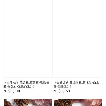
《星月知語-藍晶石x堇青石x馬島粉
《金耀虎威-黃虎眼石x黃水晶x白水
晶x月光石x紫龍晶設計》
晶x髮晶設計》
Regular
NT$ 1,190
Regular
NT$ 1,150
price
price