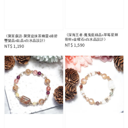
《深海王者-魔鬼藍綠晶x草莓星輝
《聚富森語-聚寶盆抹茶幽靈x綠碧
骨幹x金曜石x白水晶設計》
璽髮晶x鈦晶x白水晶設計》
Regular
NT$ 1,590
Regular
NT$ 1,190
price
price