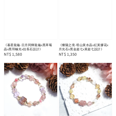
《暮星龍龜-日月同輝龍龜x黑草莓
《燦陽之境-塔山黃水晶x紅黃膠花x
晶x黑羽極光x拉長石設計》
月光石x黑金超七x黃超七設計》
Regular
NT$ 1,580
Regular
NT$ 1,350
price
price