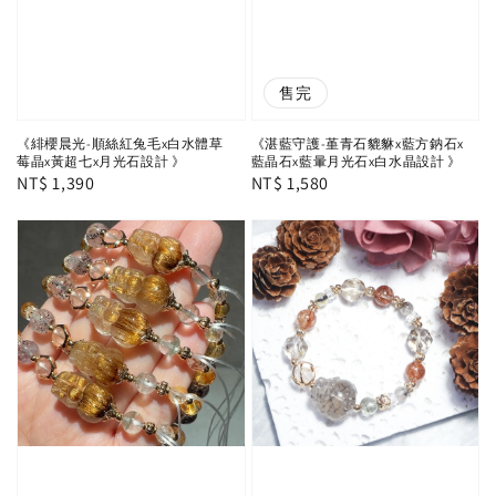
售完
《緋櫻晨光-順絲紅兔毛x白水體草
《湛藍守護-堇青石貔貅x藍方鈉石x
莓晶x黃超七x月光石設計 》
藍晶石x藍暈月光石x白水晶設計 》
Regular
NT$ 1,390
Regular
NT$ 1,580
price
price