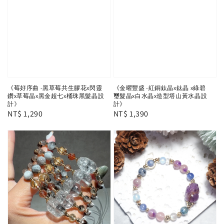
《莓好序曲 -黑草莓共生膠花x閃靈
《金曜豐盛 -紅銅鈦晶x鈦晶 x綠碧
鑽x草莓晶x黑金超七x桶珠黑髮晶設
璽髮晶x白水晶x造型塔山黃水晶設
計》
計》
Regular
NT$ 1,290
Regular
NT$ 1,390
price
price