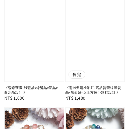
售完
《森綠守護-綠龍晶x綠髮晶x茶晶x
《雨過天晴小彩虹-高品質蕾絲黑髮
白水晶設計 》
晶x黑金超七x全方位小彩虹設計 》
Regular
NT$ 1,680
Regular
NT$ 1,480
price
price