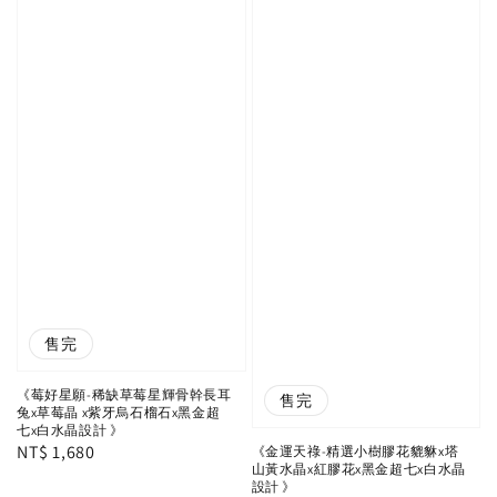
售完
《莓好星願-稀缺草莓星輝骨幹長耳
售完
兔x草莓晶 x紫牙烏石榴石x黑金超
七x白水晶設計 》
Regular
NT$ 1,680
《金運天祿-精選小樹膠花貔貅x塔
山黃水晶x紅膠花x黑金超七x白水晶
price
設計 》