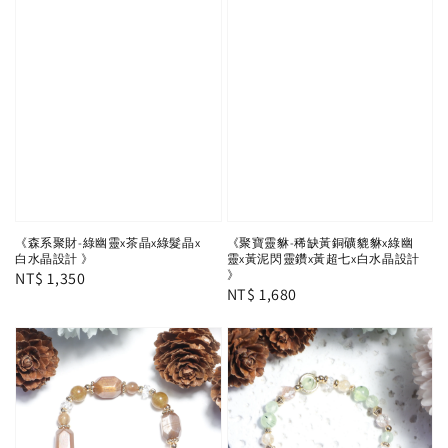
《森系聚財-綠幽靈x茶晶x綠髮晶x
《聚寶靈貅-稀缺黃銅礦貔貅x綠幽
白水晶設計 》
靈x黃泥閃靈鑽x黃超七x白水晶設計
》
Regular
NT$ 1,350
Regular
NT$ 1,680
price
price