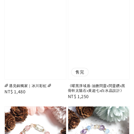
售完
🌈 遇見銅獨家｜冰川彩虹 🌈
《曜黑淨域盾-油膽閃靈x閃靈鑽x黑
骨幹太陽石x黃超七x白水晶設計》
Regular
NT$ 1,480
Regular
NT$ 1,250
price
price