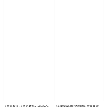
《金曜聚福-膠花雙貔貅x雪花幽靈
《星海願境-人魚藍紫螢石x藍晶石x