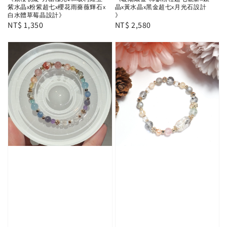
紫水晶x粉紫超七x櫻花雨薔薇輝石x
晶x黃水晶x黑金超七x月光石設計
白水體草莓晶設計》
》
Regular
NT$ 1,350
Regular
NT$ 2,580
price
price