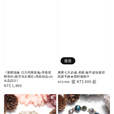
優惠
農曆七月必備-虎爺/龜甲超強避邪
《紫曜福龜-日月同輝龍龜x草莓星
防護手鍊🔥限時優惠中
輝骨幹x紫牙烏石榴石x馬島粉晶x白
水晶設計》
Regular
Sale
從
NT$ 800
起
NT$ 990
Regular
NT$ 1,490
price
price
price