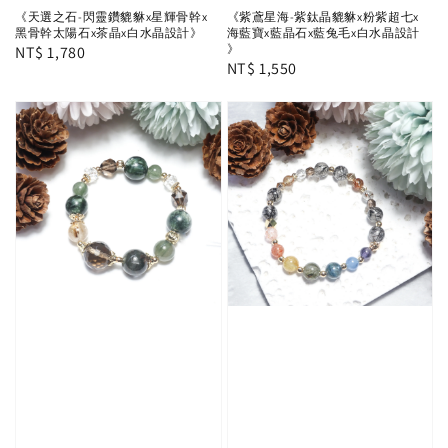
《天選之石-閃靈鑽貔貅x星輝骨幹x
《紫鳶星海-紫鈦晶貔貅x粉紫超七x
黑骨幹太陽石x茶晶x白水晶設計》
海藍寶x藍晶石x藍兔毛x白水晶設計
》
Regular
NT$ 1,780
Regular
NT$ 1,550
price
price