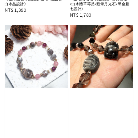
x白水體草莓晶x藍暈月光石x黑金超
白水晶設計》
七設計》
Regular
NT$ 1,390
Regular
NT$ 1,780
price
price