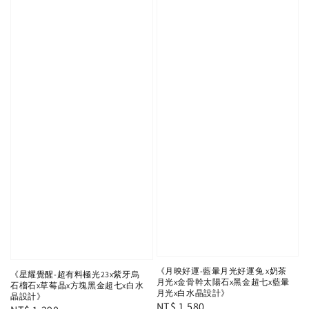
《月映好運-藍暈月光好運兔 x奶茶
《星耀覺醒-超有料極光23x紫牙烏
月光x金骨幹太陽石x黑金超七x藍暈
石榴石x草莓晶x方塊黑金超七x白水
月光x白水晶設計》
晶設計》
Regular
NT$ 1,580